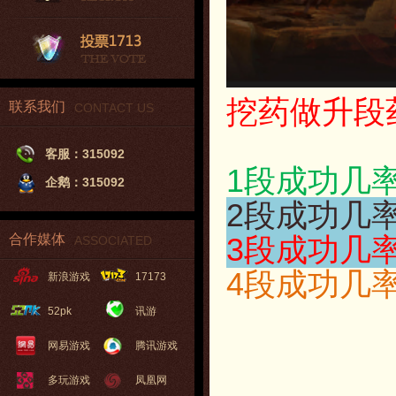
挖药做升段
联系我们
CONTACT US
客服：315092
1段成功几率
企鹅：315092
2段成功几率
合作媒体
3段成功几率
ASSOCIATED
4段成功几率
新浪游戏
17173
52pk
讯游
网易游戏
腾讯游戏
多玩游戏
凤凰网