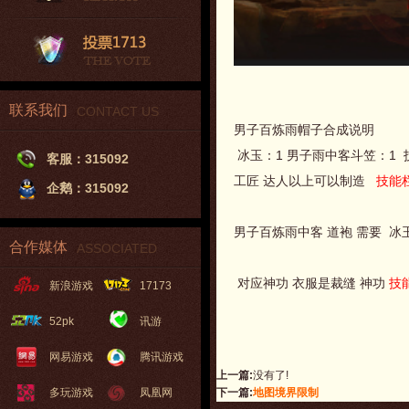
联系我们
CONTACT US
男子百炼雨帽子合成说明
冰玉：1 男子雨中客斗笠：1 
客服：315092
工匠 达人以上可以制造
技能
企鹅：315092
男子百炼雨中客 道袍 需要 冰
合作媒体
ASSOCIATED
对应神功 衣服是裁缝 神功
技
新浪游戏
17173
52pk
讯游
网易游戏
腾讯游戏
上一篇:
没有了!
多玩游戏
凤凰网
下一篇:
地图境界限制